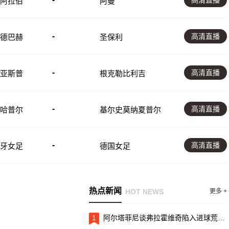
高清直播
阿拉伯
阿曼
-
高清直播
德巴赫
圣保利
-
高清直播
亚斯普
根克勒比利吉
-
高清直播
哈普尔
基尔史莫纳夏普尔
-
高清直播
牙女足
德国女足
热点新闻
HOT NEWS
更多 +
1
阿尔塔菲尼谈弗拉霍维奇陷入进球荒：斑马军团对他的支持不够