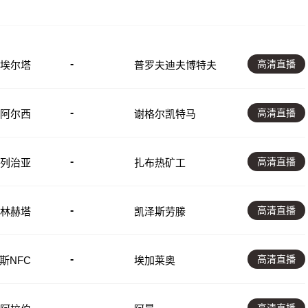
-
高清直播
埃尔塔
普罗夫迪夫博特夫
-
高清直播
阿尔西
谢格尔凯特马
-
高清直播
列治亚
扎布热矿工
-
高清直播
林赫塔
凯泽斯劳滕
-
高清直播
斯NFC
埃加莱奥
-