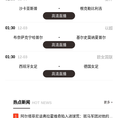
-
沙卡亚斯普
根克勒比利吉
高清直播
01:30
12-03
以超
-
布奈萨克宁哈普尔
基尔史莫纳夏普尔
高清直播
01:30
12-03
欧女国联
-
西班牙女足
德国女足
高清直播
热点新闻
HOT NEWS
更多 +
1
阿尔塔菲尼谈弗拉霍维奇陷入进球荒：斑马军团对他的支持不够