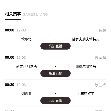
相关赛事
GAMES LIVING
00:00
12-03
保超
-
埃尔塔
普罗夫迪夫博特夫
高清直播
00:00
12-03
埃塞超
-
尚文利阿尔西
谢格尔凯特马
高清直播
00:30
12-03
波兰杯
-
列治亚
扎布热矿工
高清直播