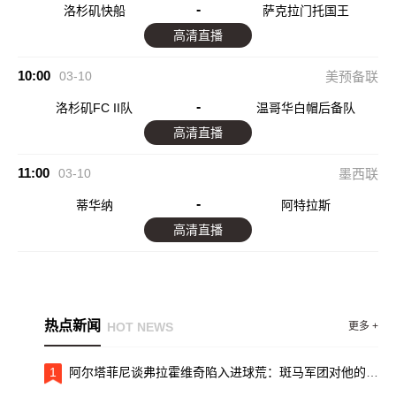
-
洛杉矶快船
萨克拉门托国王
高清直播
10:00
03-10
美预备联
-
洛杉矶FC II队
温哥华白帽后备队
高清直播
11:00
03-10
墨西联
-
蒂华纳
阿特拉斯
高清直播
热点新闻
HOT NEWS
更多 +
1
阿尔塔菲尼谈弗拉霍维奇陷入进球荒：斑马军团对他的支持不够